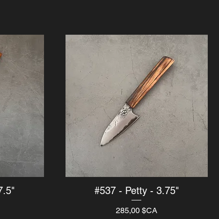
7.5"
#537 - Petty - 3.75"
Aperçu rapide
Prix
285,00 $CA