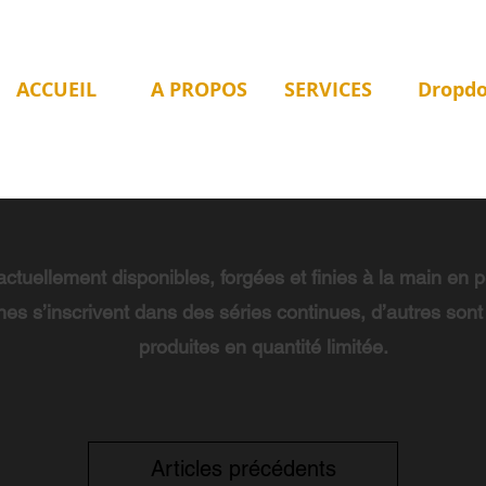
ACCUEIL
A PROPOS
SERVICES
Dropd
ctuellement disponibles, forgées et finies à la main en pe
nes s’inscrivent dans des séries continues, d’autres son
produites en quantité limitée.
Articles précédents