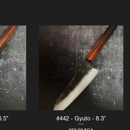
6.5"
#442 - Gyuto - 8.3"
Aperçu rapide
Prix