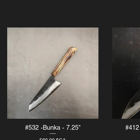
#532 -Bunka - 7.25"
#412 
Aperçu rapide
Prix