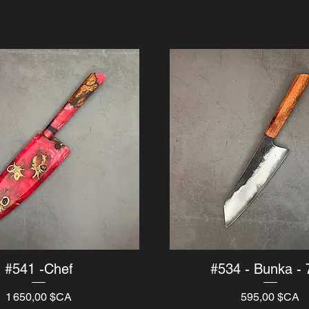
#541 -Chef
#534 - Bunka - 
Aperçu rapide
Aperçu rapide
Prix
Prix
1 650,00 $CA
595,00 $CA