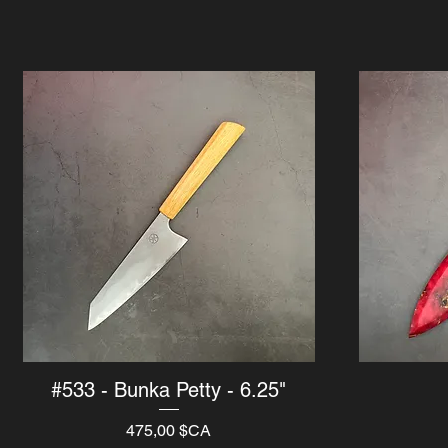
#533 - Bunka Petty - 6.25"
Aperçu rapide
Prix
475,00 $CA