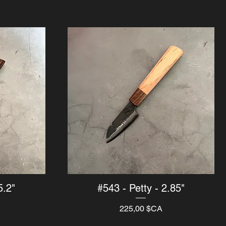
5.2"
#543 - Petty - 2.85"
Aperçu rapide
Prix
225,00 $CA