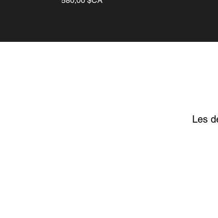
580,00 $CA
Les d