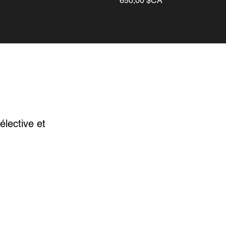
650,00 $CA
lective et