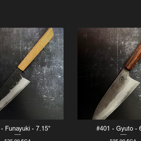
- Funayuki - 7.15"
#401 - Gyuto - 
Aperçu rapide
Aperçu rapide
Prix
Prix