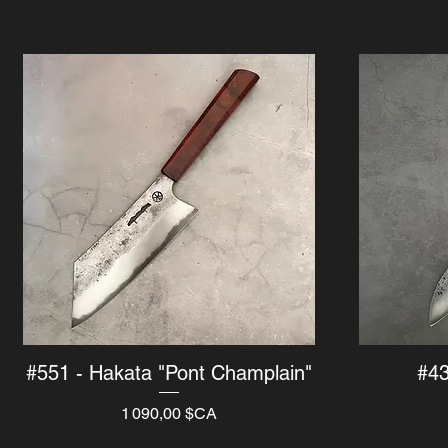
#551 - Hakata "Pont Champlain"
#43
Aperçu rapide
Prix
1 090,00 $CA